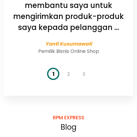
ess.
membantu saya untuk
b
mengirimkan produk-produk
saya kepada pelanggan ...
Yanti Kusumawati
Pemilik Bisnis Online Shop
1
2
3
RPM EXPRESS
Blog