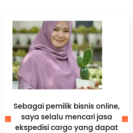
ng,
S
gan
Sebagai pemilik bisnis online,
lay
m
saya selalu mencari jasa
R
ng
ekspedisi cargo yang dapat
u