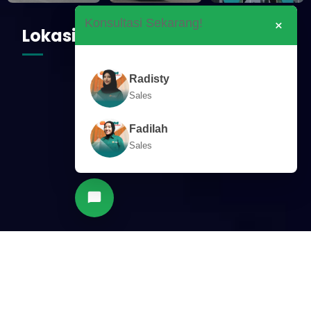
×
Konsultasi Sekarang!
Lokasi
Radisty
Sales
Fadilah
Sales
© 2025 RPM Express - All Right Reserved.