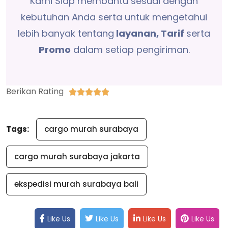
Kami Siap membantu sesuai dengan
kebutuhan Anda serta untuk mengetahui
lebih banyak tentang
layanan, Tarif
serta
Promo
dalam setiap pengiriman.
Berikan Rating





Tags:
cargo murah surabaya
cargo murah surabaya jakarta
ekspedisi murah surabaya bali
Like Us
Like Us
Like Us
Like Us