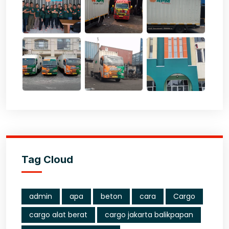
Tag Cloud
admin
apa
beton
cara
Cargo
cargo alat berat
cargo jakarta balikpapan