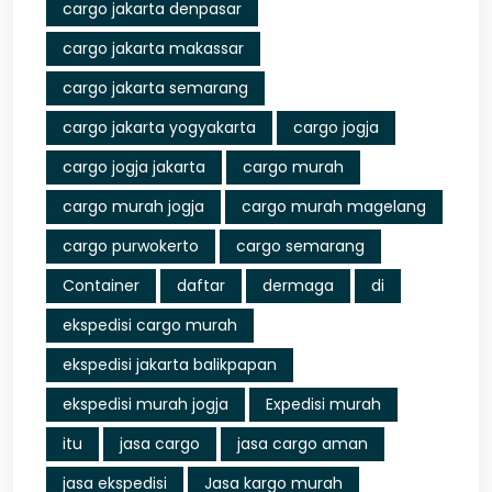
cargo jakarta denpasar
cargo jakarta makassar
cargo jakarta semarang
cargo jakarta yogyakarta
cargo jogja
cargo jogja jakarta
cargo murah
cargo murah jogja
cargo murah magelang
cargo purwokerto
cargo semarang
Container
daftar
dermaga
di
ekspedisi cargo murah
ekspedisi jakarta balikpapan
ekspedisi murah jogja
Expedisi murah
itu
jasa cargo
jasa cargo aman
jasa ekspedisi
Jasa kargo murah