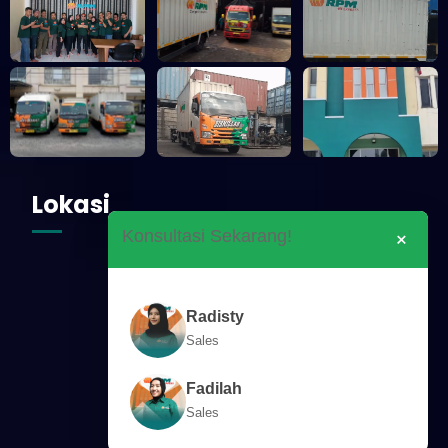
Lokasi
×
Konsultasi Sekarang!
Radisty
Sales
Fadilah
Sales