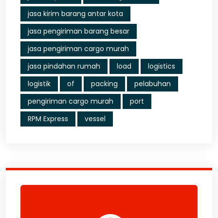
jasa kirim barang antar kota
jasa pengiriman barang besar
jasa pengiriman cargo murah
jasa pindahan rumah
load
logistics
logistik
of
packing
pelabuhan
pengiriman cargo murah
port
RPM Express
vessel